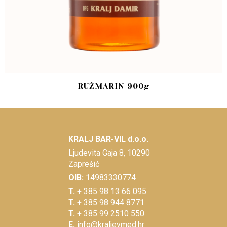
RUŽMARIN 900g
KRALJ BAR-VIL d.o.o.
Ljudevita Gaja 8, 10290
Zaprešić
OIB:
14983330774
T.
+ 385 98 13 66 095
T.
+ 385 98 944 8771
T.
+ 385 99 2510 550
E.
info@kraljevmed.hr