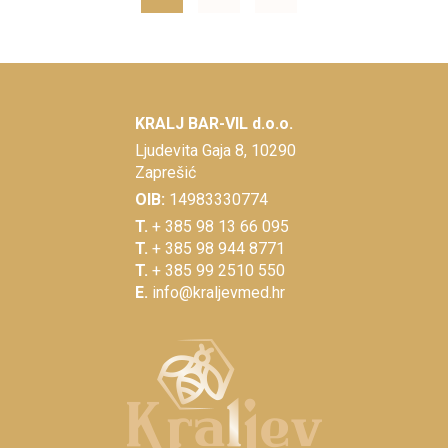
KRALJ BAR-VIL d.o.o.
Ljudevita Gaja 8, 10290
Zaprešić
OIB:
14983330774
T.
+ 385 98 13 66 095
T.
+ 385 98 944 8771
T.
+ 385 99 2510 550
E.
info@kraljevmed.hr