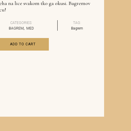
eha na lice svakom tko ga okusi. Bagremov
cu!
CATEGORIES:
TAG:
,
BAGREM
MED
Bagrem
ADD TO CART