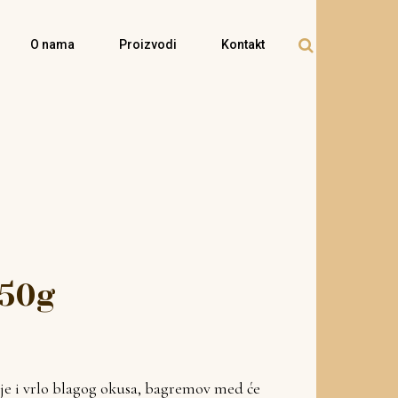
O nama
Proizvodi
Kontakt
50g
oje i vrlo blagog okusa, bagremov med će