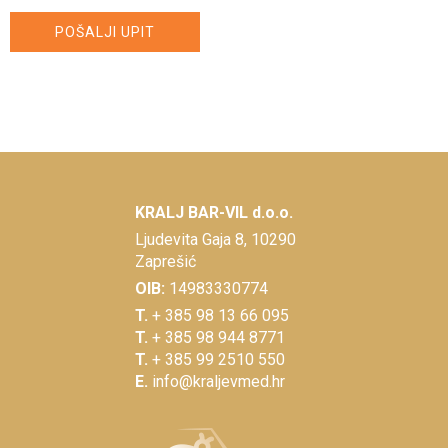
KRALJ BAR-VIL d.o.o.
Ljudevita Gaja 8, 10290
Zaprešić
OIB:
14983330774
T.
+ 385 98 13 66 095
T.
+ 385 98 944 8771
T.
+ 385 99 2510 550
E.
info@kraljevmed.hr