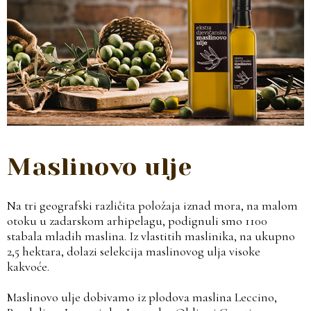
Maslinovo ulje
Na tri geografski različita položaja iznad mora, na malom
otoku u zadarskom arhipelagu, podignuli smo 1100
stabala mladih maslina. Iz vlastitih maslinika, na ukupno
2,5 hektara, dolazi selekcija maslinovog ulja visoke
kakvoće.
Maslinovo ulje dobivamo iz plodova maslina Leccino,