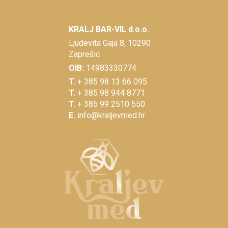
KRALJ BAR-VIL d.o.o.
Ljudevita Gaja 8, 10290
Zaprešić
OIB:
14983330774
T.
+ 385 98 13 66 095
T.
+ 385 98 944 8771
T.
+ 385 99 2510 550
E.
info@kraljevmed.hr