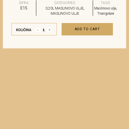
ŠIFRA:
CATEGORIES:
TAGS:
E15
,
,
0,20L MASLINOVO ULJE
Maslinovo ulje
MASLINOVO ULJE
Triangolare
ADD TO CART
KOLIČINA