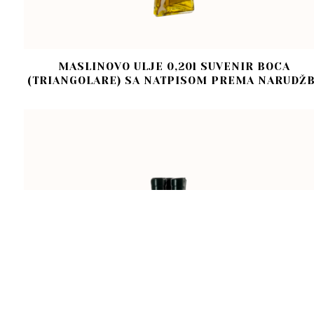
MASLINOVO ULJE 0,20l SUVENIR BOCA
(TRIANGOLARE) SA NATPISOM PREMA NARUDŽB