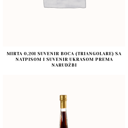
MIRTA 0,20l SUVENIR BOCA (TRIANGOLARE) SA
NATPISOM I SUVENIR UKRASOM PREMA
NARUDŽBI