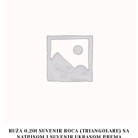
RUŽA 0,20l SUVENIR BOCA (TRIANGOLARE) SA
NATPISOM I SUVENIR UKRASOM PREMA