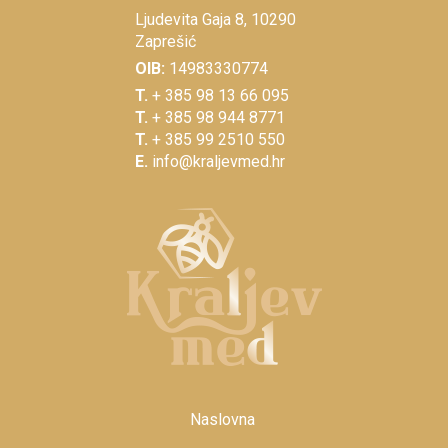
Ljudevita Gaja 8, 10290
Zaprešić
OIB:
14983330774
T.
+ 385 98 13 66 095
T.
+ 385 98 944 8771
T.
+ 385 99 2510 550
E.
info@kraljevmed.hr
Naslovna