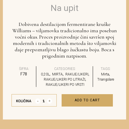
Na upit
Dobivena destilacijom fermentirane kruške
Williams – viljamovka tradicionalno ima poseban
voćni okus. Proces proizvodnje čini savršen spoj
modernih i tradicionalnih metoda što viljamovki
daje prepoznatljivu blago žućkastu boju. Boca s
prigodnim natpisom.
ŠIFRA:
CATEGORIES:
TAGS:
F78
,
,
,
,
0,20L
MIRTA
RAKIJE/LIKERI
Mirta
,
RAKIJE/LIKERI PO LITRAŽI
Triangolare
RAKIJE/LIKERI PO VRSTI
ADD TO CART
KOLIČINA