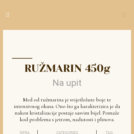
RUŽMARIN 450g
Na upit
Med od ružmarina je svijetložute boje te
intenzivnog okusa. Ono što ga karakterizira je da
nakon kristalizacije postaje sasvim bijel. Pomaže
kod problema s jetrom, nadutosti i plinova.
ŠIFRA:
CATEGORIES:
TAG: