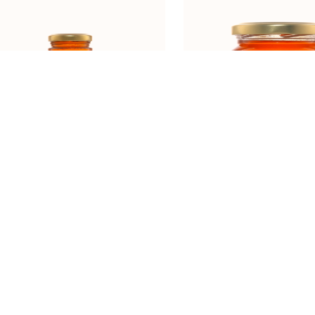
KADULJA 250g
LAVANDA 45
Naslovna
O nama
Proizvodi
Kontak