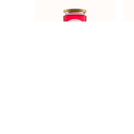
MED MALINA 450g
KRALJ BAR-VIL d.o.o.