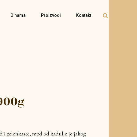
O nama
Proizvodi
Kontakt
900g
i zelenkaste, med od kadulje je jakog