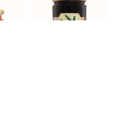
0g
BOR 900g
t