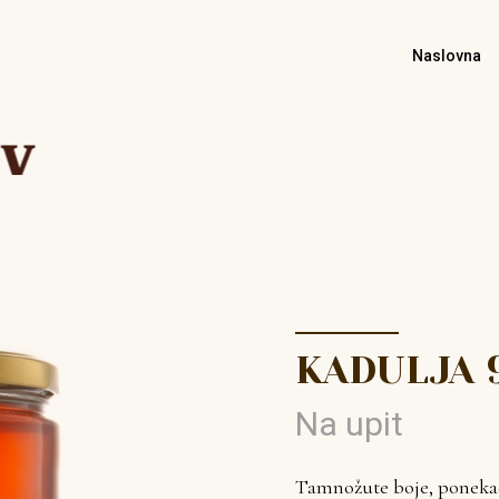
Naslovna
KADULJA 
Na upit
Tamnožute boje, ponekad 