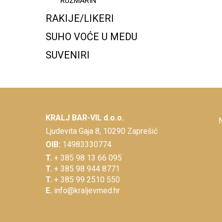
RUŽMARIN
RAKIJE/LIKERI
SUHO VOĆE U MEDU
SUVENIRI
KRALJ BAR-VIL d.o.o.
Ljudevita Gaja 8, 10290 Zaprešić
OIB:
14983330774
T.
+ 385 98 13 66 095
T.
+ 385 98 944 8771
T.
+ 385 99 2510 550
E.
info@kraljevmed.hr