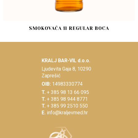
SMOKOVAČA 1l REGULAR BOCA
KRALJ BAR-VIL d.o.o.
Ljudevita Gaja 8, 10290
Zaprešić
OIB:
14983330774
T.
+ 385 98 13 66 095
T.
+ 385 98 944 8771
T.
+ 385 99 2510 550
E.
info@kraljevmed.hr