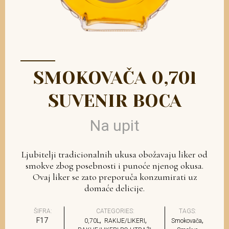
SMOKOVAČA 0,70l
SUVENIR BOCA
Na upit
Ljubitelji tradicionalnih ukusa obožavaju liker od
smokve zbog posebnosti i punoće njenog okusa.
Ovaj liker se zato preporuča konzumirati uz
domaće delicije.
ŠIFRA:
CATEGORIES:
TAGS:
F17
,
,
,
0,70L
RAKIJE/LIKERI
Smokovača