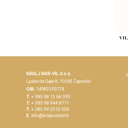
VIL
KRALJ BAR-VIL d.o.o.
Ljudevita Gaja 8, 10290 Zaprešić
OIB:
14983330774
T.
+ 385 98 13 66 095
T.
+ 385 98 944 8771
T.
+ 385 99 2510 550
E.
info@kraljevmed.hr