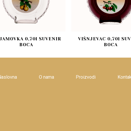
JAMOVKA 0,70l SUVENIR
VIŠNJEVAC 0,70l SU
BOCA
BOCA
Naslovna
O nama
Proizvodi
Kontak