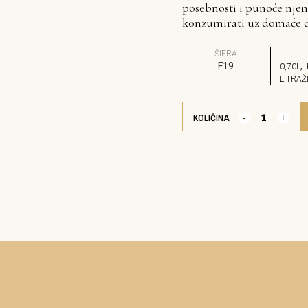
posebnosti i punoće njen
konzumirati uz domaće de
ŠIFRA:
F19
,
0,70L
LITRAŽ
KOLIČINA