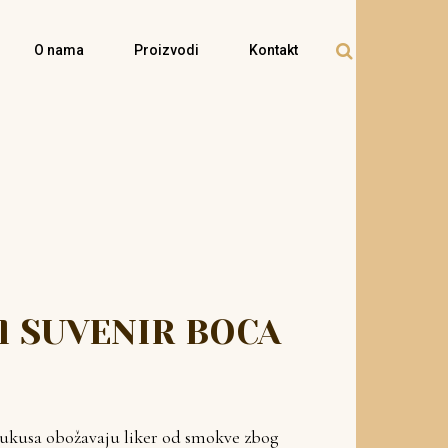
O nama
Proizvodi
Kontakt
l SUVENIR BOCA
h ukusa obožavaju liker od smokve zbog