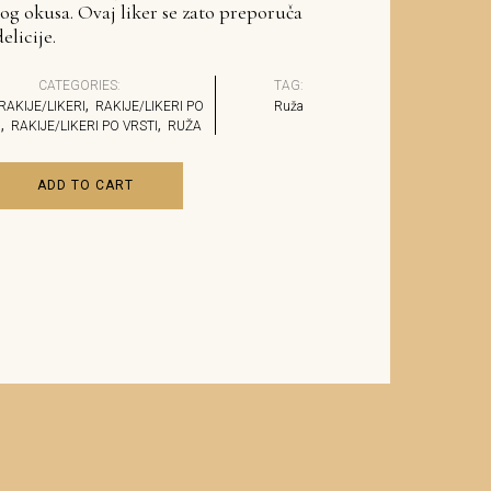
og okusa. Ovaj liker se zato preporuča
licije.
CATEGORIES:
TAG:
,
RAKIJE/LIKERI
RAKIJE/LIKERI PO
Ruža
,
,
I
RAKIJE/LIKERI PO VRSTI
RUŽA
ADD TO CART