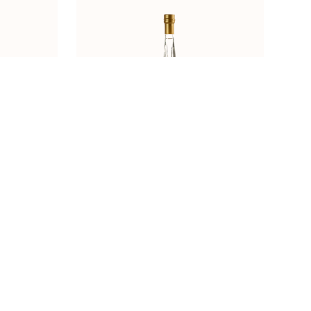
ENIR BOCA
ŠLJIVOVICA 0,20l
ATPISOM I
TRIANGOLARE BOCA UKRAŠENA
 PREMA
PRIRODNIM ŠKOLJKAMA