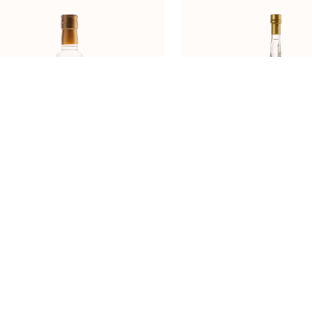
LJAMOVKA 0,20l REGULAR
LOZOVAČA 0,20l SUV
BOCA
(TRIANGOLARE) SA N
SUVENIR UKRASOM
NARUDŽBI