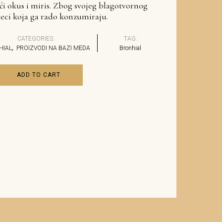
ći okus i miris. Zbog svojeg blagotvornog
jeci koja ga rado konzumiraju.
CATEGORIES:
TAG:
,
HIAL
PROIZVODI NA BAZI MEDA
Bronhial
ADD TO CART