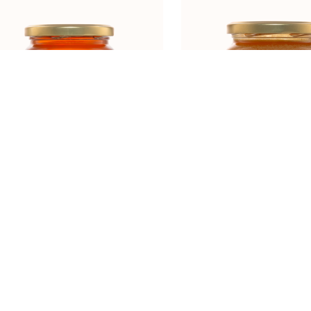
RUŽMARIN 450g
KRALJICA MEDA
Naslovna
O nama
Proizvodi
Kontak