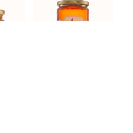
 450g
LAVANDA 900g
t