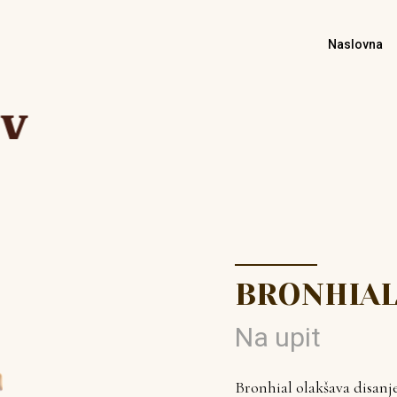
Naslovna
BRONHIAL
Na upit
Bronhial olakšava disanje