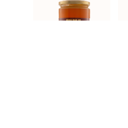
KRALJICA MEDA 900g
KRALJ BAR-VIL d.o.o.