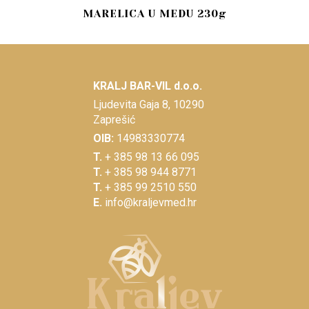
MARELICA U MEDU 230g
KRALJ BAR-VIL d.o.o.
Ljudevita Gaja 8, 10290
Zaprešić
OIB:
14983330774
T.
+ 385 98 13 66 095
T.
+ 385 98 944 8771
T.
+ 385 99 2510 550
E.
info@kraljevmed.hr