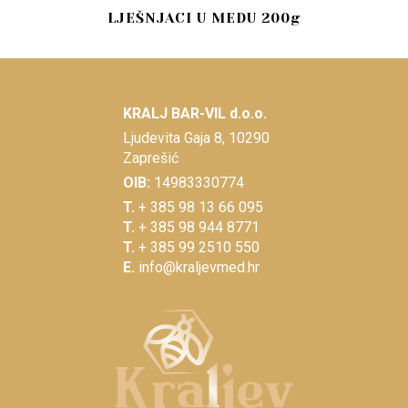
LJEŠNJACI U MEDU 200g
KRALJ BAR-VIL d.o.o.
Ljudevita Gaja 8, 10290
Zaprešić
OIB:
14983330774
T.
+ 385 98 13 66 095
T.
+ 385 98 944 8771
T.
+ 385 99 2510 550
E.
info@kraljevmed.hr