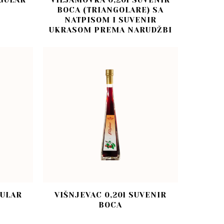
EGULAR
VILJAMOVKA 0,20l SUVENIR
BOCA (TRIANGOLARE) SA
NATPISOM I SUVENIR
UKRASOM PREMA NARUDŽBI
GULAR
VIŠNJEVAC 0,20l SUVENIR
BOCA