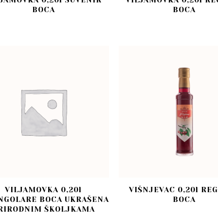
JAMOVKA 0,20l SUVENIR
VILJAMOVKA 0,20l R
BOCA
BOCA
VILJAMOVKA 0,20l
VIŠNJEVAC 0,20l RE
NGOLARE BOCA UKRAŠENA
BOCA
RIRODNIM ŠKOLJKAMA