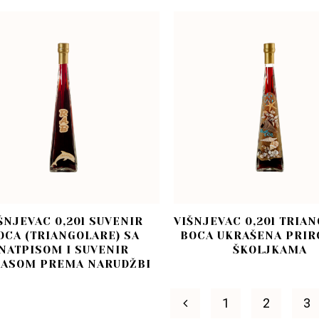
ŠNJEVAC 0,20l SUVENIR
VIŠNJEVAC 0,20l TRIA
OCA (TRIANGOLARE) SA
BOCA UKRAŠENA PRI
NATPISOM I SUVENIR
ŠKOLJKAMA
ASOM PREMA NARUDŽBI
1
2
3