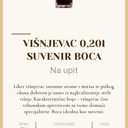
VIŠNJEVAC 0,20l
SUVENIR BOCA
Na upit
Liker višnjevac iznimne arome i mirisa te pitkog
okusa dobiven je samo iz najkvalitetnije zrele
višnje. Karakteristične boje – višnjevac čini
vrhunskim aperitivom za razne domaće
specijalitete. Boca idealna kao suvenir.
ŠIFRA:
CATEGORIES:
TAGS: