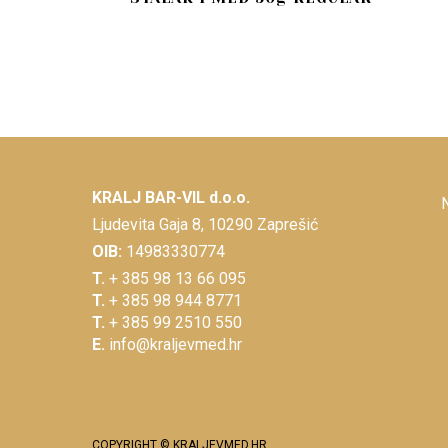
KRALJ BAR-VIL d.o.o.
Ljudevita Gaja 8, 10290 Zaprešić
OIB:
14983330774
T.
+ 385 98 13 66 095
T.
+ 385 98 944 8771
T.
+ 385 99 2510 550
E.
info@kraljevmed.hr
COPYRIGHT © KRALJEVMED.HR.