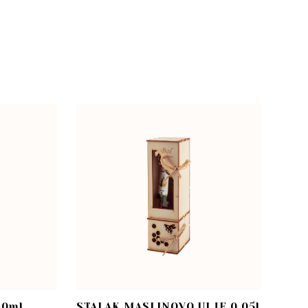
40ml
STALAK MASLINOVO ULJE 0,05l