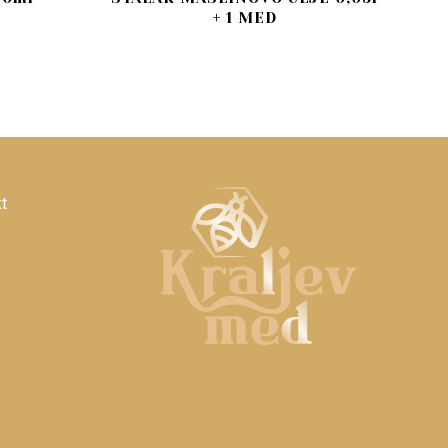
+ 1 MED
t