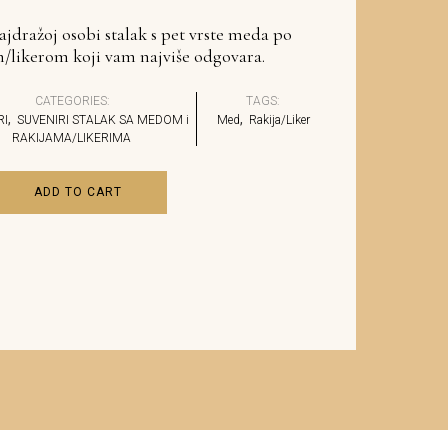
najdražoj osobi stalak s pet vrste meda po
/likerom koji vam najviše odgovara.
CATEGORIES:
TAGS:
,
,
RI
SUVENIRI STALAK SA MEDOM i
Med
Rakija/Liker
RAKIJAMA/LIKERIMA
ADD TO CART