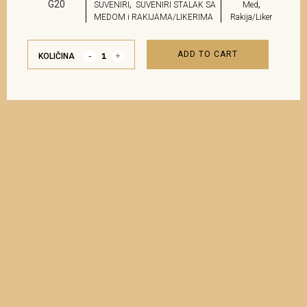
G20
,
,
SUVENIRI
SUVENIRI STALAK SA
Med
MEDOM i RAKIJAMA/LIKERIMA
Rakija/Liker
ADD TO CART
KOLIČINA