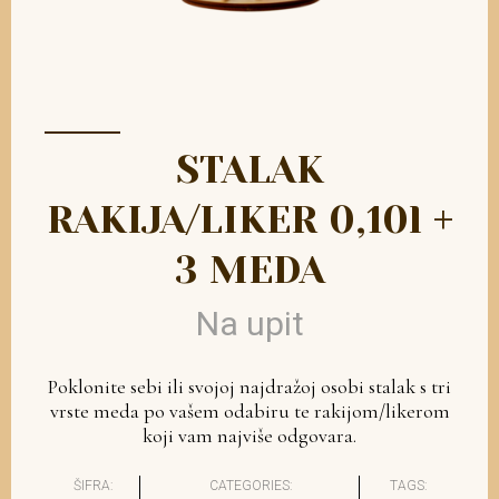
STALAK
RAKIJA/LIKER 0,10l +
3 MEDA
Na upit
Poklonite sebi ili svojoj najdražoj osobi stalak s tri
vrste meda po vašem odabiru te rakijom/likerom
koji vam najviše odgovara.
ŠIFRA:
CATEGORIES:
TAGS: