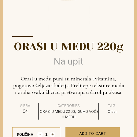
ORASI U MEDU 220g
Na upit
Orasi u medu puni su minerala i vitamina,
pogotovo željeza i kalcija. Prelijepe teksture meda
i oraha svaku žličicu pretvaraju u čaroliju okusa.
ŠIFRA:
CATEGORIES:
TAG:
C4
,
ORASI U MEDU 220G
SUHO VOĆE
Orasi
U MEDU
ADD TO CART
KOLIČINA