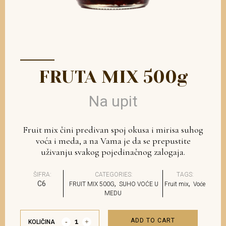
FRUTA MIX 500g
Na upit
Fruit mix čini predivan spoj okusa i mirisa suhog
voća i meda, a na Vama je da se prepustite
uživanju svakog pojedinačnog zalogaja.
ŠIFRA:
CATEGORIES:
TAGS:
C6
,
,
FRUIT MIX 500G
SUHO VOĆE U
Fruit mix
Voće
MEDU
ADD TO CART
KOLIČINA