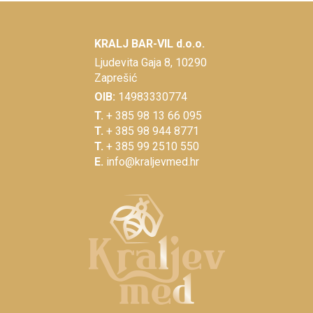
KRALJ BAR-VIL d.o.o.
Ljudevita Gaja 8, 10290
Zaprešić
OIB:
14983330774
T.
+ 385 98 13 66 095
T.
+ 385 98 944 8771
T.
+ 385 99 2510 550
E.
info@kraljevmed.hr