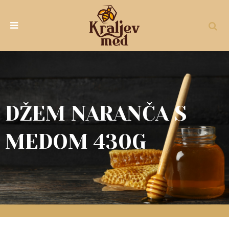
DŽEM NARANČA S
MEDOM 430G