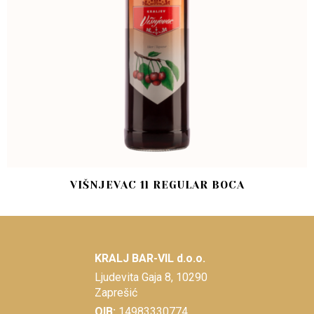
VIŠNJEVAC 1l REGULAR BOCA
KRALJ BAR-VIL d.o.o.
Ljudevita Gaja 8, 10290
Zaprešić
OIB:
14983330774