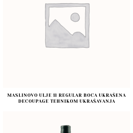
MASLINOVO ULJE 1l REGULAR BOCA UKRAŠENA
DECOUPAGE TEHNIKOM UKRAŠAVANJA