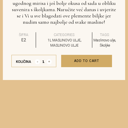
ugodnog mirisa i još bolje okusa od sada u obliku
suvenira s školjkama. Naručite već danas i uvjerite
se i Vi u sve blagodati ove plemente biljke jer
nudim samo najbolje od svake masline!
ŠIFRA:
CATEGORIES:
TAGS:
E2
,
,
1L MASLINOVO ULJE
Maslinovo ulje
MASLINOVO ULJE
Školjke
ADD TO CART
KOLIČINA