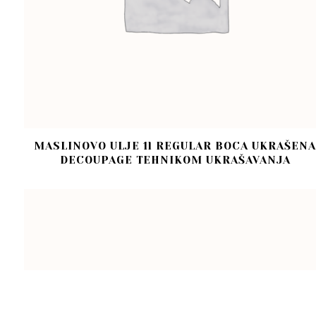
MASLINOVO ULJE 1l REGULAR BOCA UKRAŠENA
DECOUPAGE TEHNIKOM UKRAŠAVANJA