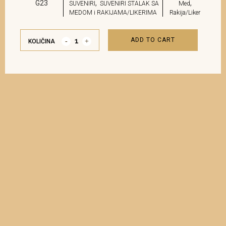
G23
,
,
SUVENIRI
SUVENIRI STALAK SA
Med
MEDOM i RAKIJAMA/LIKERIMA
Rakija/Liker
ADD TO CART
KOLIČINA