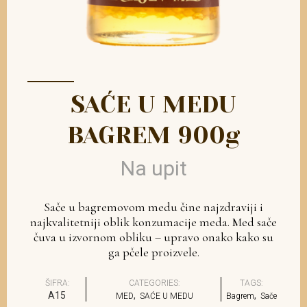
SAĆE U MEDU
BAGREM 900g
Na upit
Sače u bagremovom medu čine najzdraviji i
najkvalitetniji oblik konzumacije meda. Med sače
čuva u izvornom obliku – upravo onako kako su
ga pčele proizvele.
ŠIFRA:
CATEGORIES:
TAGS:
A15
,
,
MED
SAĆE U MEDU
Bagrem
Sače