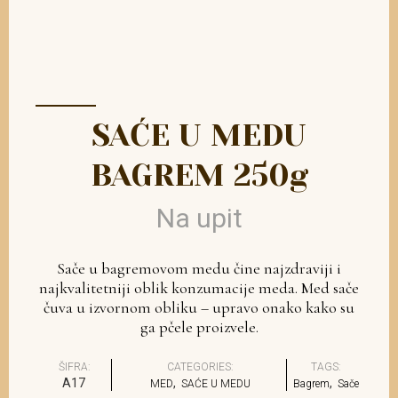
SAĆE U MEDU
BAGREM 250g
Na upit
Sače u bagremovom medu čine najzdraviji i
najkvalitetniji oblik konzumacije meda. Med sače
čuva u izvornom obliku – upravo onako kako su
ga pčele proizvele.
ŠIFRA:
CATEGORIES:
TAGS:
A17
,
,
MED
SAĆE U MEDU
Bagrem
Sače