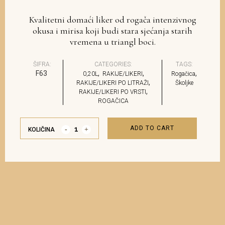
Kvalitetni domaći liker od rogača intenzivnog
okusa i mirisa koji budi stara sjećanja starih
vremena u triangl boci.
ŠIFRA:
CATEGORIES:
TAGS:
F63
,
,
,
0,20L
RAKIJE/LIKERI
Rogačica
,
RAKIJE/LIKERI PO LITRAŽI
Školjke
,
RAKIJE/LIKERI PO VRSTI
ROGAČICA
ADD TO CART
KOLIČINA