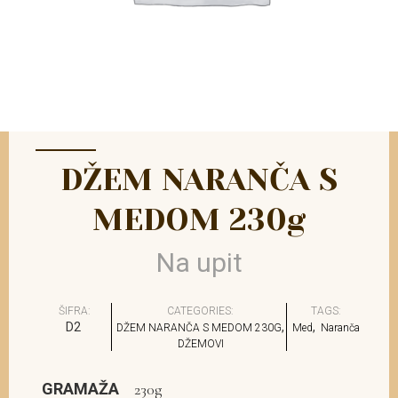
DŽEM NARANČA S
MEDOM 230g
Na upit
ŠIFRA:
CATEGORIES:
TAGS:
D2
,
,
DŽEM NARANČA S MEDOM 230G
Med
Naranča
DŽEMOVI
GRAMAŽA
230g