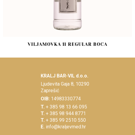
VILJAMOVKA 1l REGULAR BOCA
KRALJ BAR-VIL d.o.o.
Ljudevita Gaja 8, 10290
Zaprešić
OIB:
14983330774
T.
+ 385 98 13 66 095
T.
+ 385 98 944 8771
T.
+ 385 99 2510 550
E.
info@kraljevmed.hr