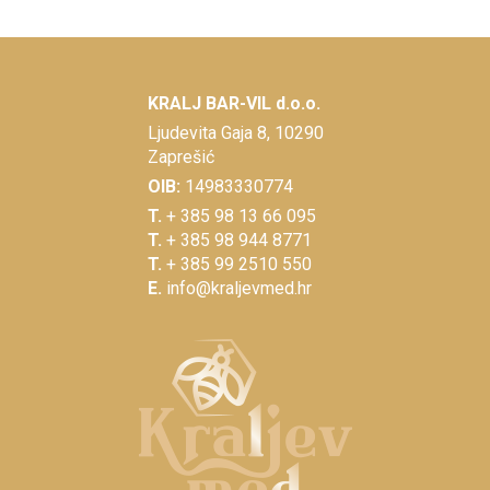
KRALJ BAR-VIL d.o.o.
Ljudevita Gaja 8, 10290
Zaprešić
OIB:
14983330774
T.
+ 385 98 13 66 095
T.
+ 385 98 944 8771
T.
+ 385 99 2510 550
E.
info@kraljevmed.hr